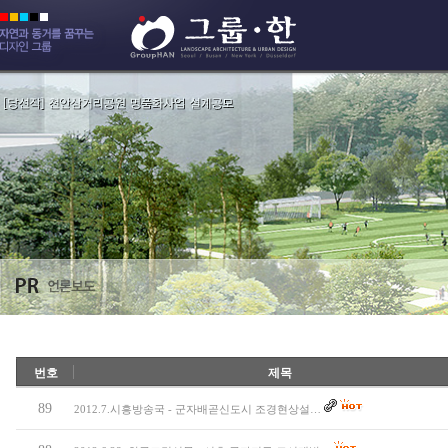
번호
제목
89
2012.7.시흥방송국 - 군자배곧신도시 조경현상설…