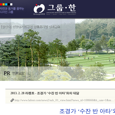
2013. 2. 28 라펜트 - 조경가 ‘수잔 반 아타’와의 대담
http://www.lafent.com/news2/sub_01_view.html?news_id=108666&b_cate=1&m…
조경가 ‘수잔 반 아타