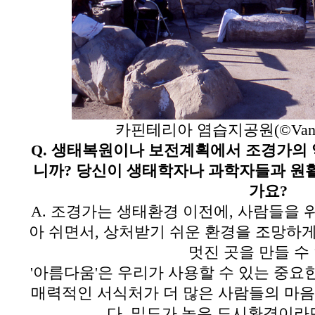
카핀테리아 염습지공원(
©Van 
Q.
생태복원이나 보전계획에서 조경가의 
니까
?
당신이 생태학자나 과학자들과 원
가요
?
A.
조경가는 생태환경 이전에
,
사람들을 
아 쉬면서
,
상처받기 쉬운 환경을 조망하게
멋진 곳을 만들 수
'아름다움'은 우리가 사용할 수 있는 중요
매력적인 서식처가 더 많은 사람들의 마음
다
.
밀도가 높은 도시환경이라