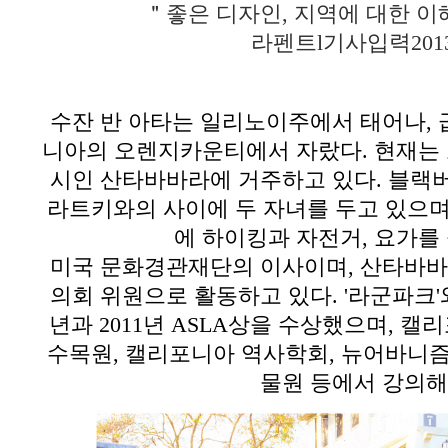
＂좋은 디자인, 지역에 대한 
라펜트
l
기사입력
201
수잔 반 아타는 일리노이주에서 태어나
,
니아의 오렌지카운티에서 자랐다
.
현재는
시인 산타바바라에 거주하고 있다
.
블랙버
라트키와의 사이에 두 자녀를 두고 있으
에 하이킹과 자전거
,
요가를
미국 문화경관재단의 이사이며
,
산타바바
의회 위원으로 활동하고 있다
. '
라군파크'와
년과
2011
년
ASLA
상을 수상했으며
,
캘리
수목원
,
캘리포니아 역사학회
,
뉴어바니즘
물원 등에서 강의해