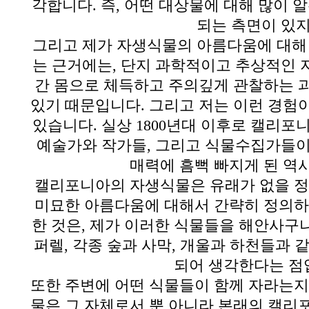
각합니다
.
즉
,
어떤 대상물에 대해 많이 
되는 측면이 있
그리고 제가 자생식물의 아름다움에 대해 
는 근거에는
,
단지 과학적이고 추상적인 
간 몸으로 체득하고 주의깊게 관찰하는 
있기 때문입니다
.
그리고 저는 이런 경험
있습니다
.
실상
1800
년대 이후로 캘리포니
예술가와 작가들
,
그리고 식물수집가들이
매력에 흠뻑 빠지게 된 역
캘리포니아의 자생식물은 유래가 없을 
미묘한 아름다움에 대해서 간략히 정의하
한 것은
,
제가 이러한 식물들을 해안사구
퍼렐
,
각종 숲과 사막
,
개울과 하천들과 같
되어 생각한다는 점
또한 주변에 어떤 식물들이 함께 자라는
물은 그 자체로서 뿐 아니라 본래의 캘리