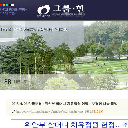
2013. 6. 26 한국조경 - 위안부 할머니 치유정원 헌정…조경인 나눔 활발
http://www.latimes.kr/news/articleView.html?idxno=16029
[1519]
위안부 할머니 치유정원 헌정…조