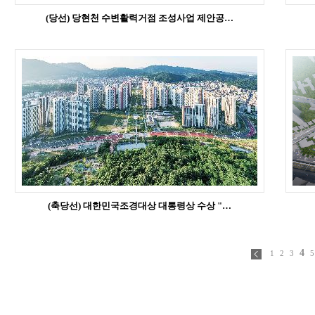
(당선) 당현천 수변활력거점 조성사업 제안공…
(축당선) 대한민국조경대상 대통령상 수상 "…
4
1
2
3
5