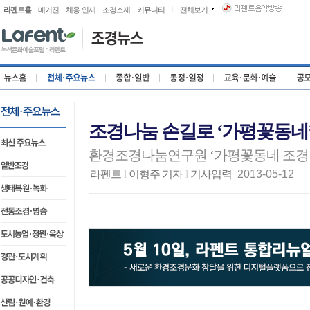
l
라펜트홈
매거진
채용·인재
조경소재
커뮤니티
전체보기
조경나눔 손길로 ‘가평꽃동네’
환경조경나눔연구원 ‘가평꽃동네 조경 
라펜트
l
이형주 기자
l
기사입력
2013-05-12