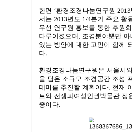
한편
‘
환경조경나눔연구원
2013
서는
2013
년도
1/4
분기 주요 활
우선 연구원 홍보를 통한 후원
다루어졌으며
,
조경분야뿐만 아
있는 방안에 대한 고민이 함께 
다
.
환경조경나눔연구원은 서울시와
을 담은 소규모 조경공간 조성
데미를 추진할 계획이다
.
현재 
트와 전쟁과여성인권박물관 정원
중이다
.