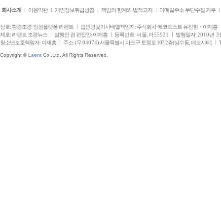
회사소개
l
이용약관
l
개인정보취급방침
l
책임의 한계와 법적고지
l
이메일주소 무단수집 거부
l
상호: 환경조경·정원플랫폼 라펜트
법인명및기사배열책임자: 주식회사 에코포스트 유진현・이재흥
제호: 라펜트 조경뉴스
발행인 겸 편집인: 이재흥
등록번호:
서울,아55921
발행일자:
2010년 3
청소년보호책임자: 이재흥
주소: (우:
04074
) 서울특별시 마포구 토정로 103,2층(상수동, 에코시티)​
Copyright ©
Laent
Co.,Ltd. All Rights Reserved.