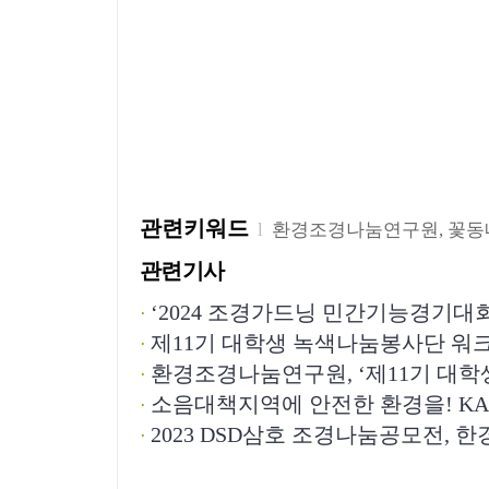
관련키워드
l
환경조경나눔연구원
,
꽃동
관련기사
‘2024 조경가드닝 민간기능경기대회
·
제11기 대학생 녹색나눔봉사단 워
·
환경조경나눔연구원, ‘제11기 대
·
소음대책지역에 안전한 환경을! K
·
2023 DSD삼호 조경나눔공모전, 한경국립
·