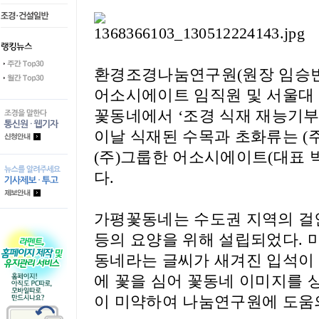
환경조경나눔연구원
(
원장 임승
어소시에이트 임직원 및 서울대
꽃동네에서
‘
조경 식재 재능기
이날 식재된 수목과 초화류는
(
(
주
)
그룹한 어소시에이트(대표 
다
.
가평꽃동네는 수도권 지역의 걸
등의 요양을 위해 설립되었다
.
동네라는 글씨가 새겨진 입석이
에 꽃을 심어 꽃동네 이미지를
이 미약하여 나눔연구원에 도움