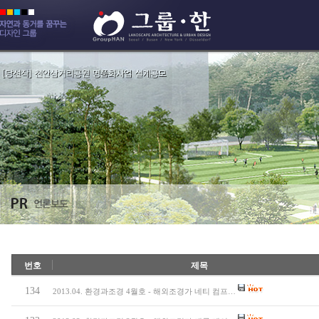
번호
제목
134
2013.04. 환경과조경 4월호 - 해외조경가 네티 컴프…